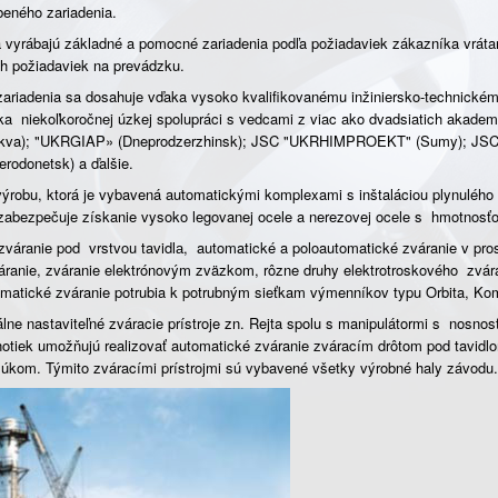
beného zariadenia.
 a vyrábajú základné a pomocné zariadenia podľa požiadaviek zákazníka vrá
ch požiadaviek na prevádzku.
ariadenia sa dosahuje vďaka vysoko kvalifikovanému inžiniersko-technické
aka niekoľkoročnej úzkej spolupráci s vedcami z viac ako dvadsiatich akad
kva); "UKRGIAP» (Dneprodzerzhinsk); JSC "UKRHIMPROEKT" (Sumy); JS
erodonetsk) a ďalšie.
výrobu, ktorá je vybavená automatickými komplexami s inštaláciou plynulého
 zabezpečuje získanie vysoko legovanej ocele a nerezovej ocele s hmotnosťo
zváranie pod vrstvou tavidlа, automatické a poloautomatické zváranie v pro
ranie, zváranie elektrónovým zväzkom, rôzne druhy elektrotroskového zvár
omatické zváranie potrubia k potrubným sieťkam výmenníkov typu Orbita, Ko
ne nastaviteľné zváracie prístroje zn. Rejta spolu s manipulátormi s nosnosť
otiek umožňujú realizovať automatické zváranie zváracím drôtom pod tavidlo
blúkom. Týmito zváracími prístrojmi sú vybavené všetky výrobné haly závodu.