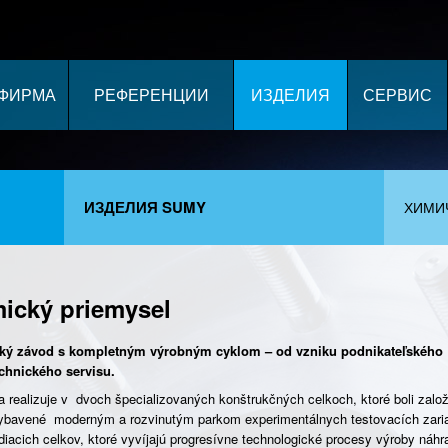
ФИРМА
РЕФЕРЕНЦИИ
ИЗДЕЛИЯ
СЕРВИС
ИЗДЕЛИЯ SUMY
ХИМИ
mický priemysel
ský závod s kompletným výrobným cyklom – od vzniku podnikateľského
chnického servisu.
sa realizuje v dvoch špecializovaných konštrukčných celkoch, ktoré boli zal
ybavené moderným a rozvinutým parkom experimentálnych testovacích zariade
diacich celkov, ktoré vyvíjajú progresívne technologické procesy výroby náh