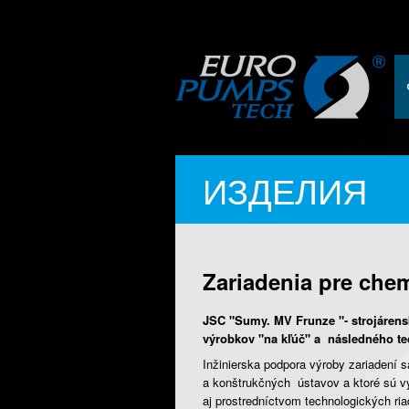
ИЗДЕЛИЯ
Zariadenia pre che
JSC "Sumy. MV Frunze "- strojáren
výrobkov "na kľúč" a následného te
Inžinierska podpora výroby zariadení 
a konštrukčných ústavov a ktoré sú v
aj prostredníctvom technologických ria