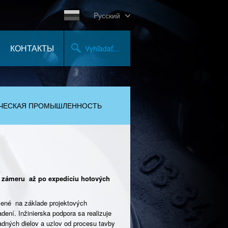
Pусский
КОНТАКТЫ
Vyhľadať...
ЧЕСКАЯ ПРОМЫШЛЕННОСТЬ
 zámeru až po expedíciu hotových
ožené na základe projektových
ní. Inžinierska podpora sa realizuje
radných dielov a uzlov od procesu tavby