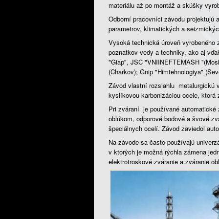
materiálu až po montáž a skúšky vyro
Odborní pracovníci závodu projektujú
parametrov, klimatických a seizmický
Vysoká technická úroveň vyrobeného z
poznatkov vedy a techniky, ako aj vď
"Giap", JSC "VNIINEFTEMASH "(Mos
(Charkov); Gnip "Himtehnologiya" (Sev
Závod vlastní rozsiahlu metalurgickú 
kyslíkovou karbonizáciou ocele, ktorá
Pri zváraní je používané automatické 
oblúkom, odporové bodové a švové zvá
špeciálnych ocelí. Závod zaviedol aut
Na závode sa často používajú univerzál
v ktorých je možná rýchla zámena jedn
elektrotroskové zváranie a zváranie o