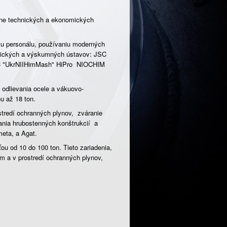
tane technických a ekonomických
mu personálu, používaniu moderných
emických a výskumných ústavov: JSC
C "UkrNIIHimMash" HiPro NIOCHIM
 odlievania ocele a vákuovo-
u až 18 ton.
stredí ochranných plynov, zváranie
ania hrubostenných konštrukcií a
meta, a Agat.
ou od 10 do 100 ton. Tieto zariadenia,
m a v prostredí ochranných plynov,